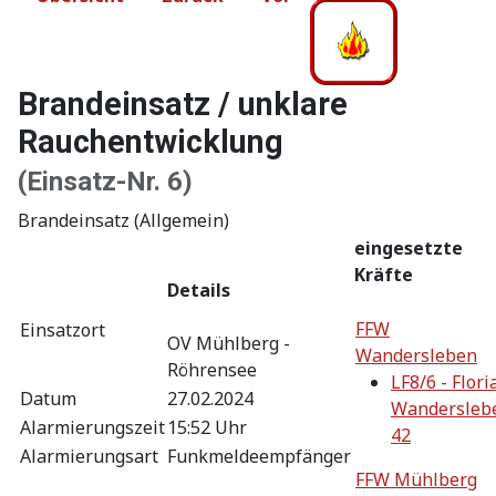
Brandeinsatz / unklare
Rauchentwicklung
(Einsatz-Nr. 6)
Brandeinsatz (Allgemein)
eingesetzte
Kräfte
Details
FFW
Einsatzort
OV Mühlberg -
Wandersleben
Röhrensee
LF8/6 - Flori
Datum
27.02.2024
Wandersleb
Alarmierungszeit
15:52 Uhr
42
Alarmierungsart
Funkmeldeempfänger
FFW Mühlberg