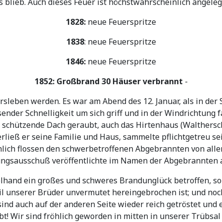
 blieb. Auch dieses Feuer ist höchstwahrscheinlich angeleg
1828:
neue Feuerspritze
1838
: neue Feuerspritze
1846:
neue Feuerspritze
1852: Großbrand 30 Häuser verbrannt
-
rsleben werden. Es war am Abend des 12. Januar, als in de
ender Schnelligkeit um sich griff und in der Windrichtung
s schützende Dach geraubt, auch das Hirtenhaus (Walthersc
rließ er seine Familie und Haus, sammelte pflichtgetreu se
hlich flossen den schwerbetroffenen Abgebrannten von alle
zungsausschuß veröffentlichte im Namen der Abgebrannten 
lhand ein großes und schweres Brandunglück betroffen, so
eil unserer Brüder unvermutet hereingebrochen ist; und noc
ind auch auf der anderen Seite wieder reich getröstet und 
t! Wir sind fröhlich geworden in mitten in unserer Trübsal