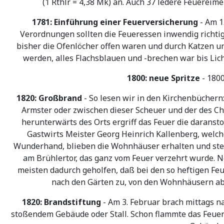
(1 Rthlr = 4,38 Mk) an. Auch 37 ledere Feuere
1781: Einführung einer Feuerversicherung
- Am 1
Verordnungen sollten die Feueressen inwendig richti
bisher die Ofenlöcher offen waren und durch Katzen u
werden, alles Flachsblauen und -brechen war bis Lic
1800: neue Spritze
- 1800
1820: Großbrand
- So lesen wir in den Kirchenbüchern
Armster oder zwischen dieser Scheuer und der des Ch
herunterwärts des Orts ergriff das Feuer die darans
Gastwirts Meister Georg Heinrich Kallenberg, welch
Wunderhand, blieben die Wohnhäuser erhalten und st
am Brühlertor, das ganz vom Feuer verzehrt wurde. 
meisten dadurch geholfen, daß bei den so heftigen Feu
nach den Gärten zu, von den Wohnhäusern abw
1820: Brandstiftung
- Am 3. Februar brach mittags 
stoßendem Gebäude oder Stall. Schon flammte das Feuer