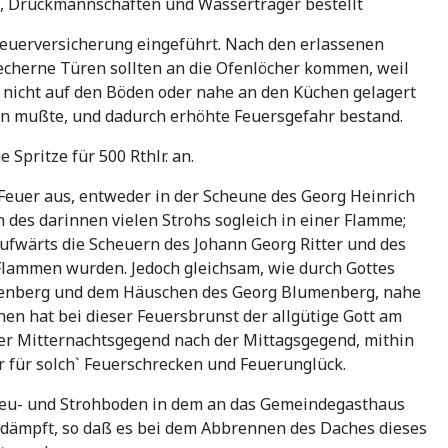
e, Druckmannschaften und Wasserträger bestellt
Feuerversicherung eingeführt. Nach den erlassenen
echerne Türen sollten an die Ofenlöcher kommen, weil
 nicht auf den Böden oder nahe an den Küchen gelagert
hen mußte, und dadurch erhöhte Feuersgefahr bestand.
 Spritze für 500 Rthlr. an.
 Feuer aus, entweder in der Scheune des Georg Heinrich
des darinnen vielen Strohs sogleich in einer Flamme;
ufwärts die Scheuern des Johann Georg Ritter und des
 Flammen wurden. Jedoch gleichsam, wie durch Gottes
lenberg und dem Häuschen des Georg Blumenberg, nahe
n hat bei dieser Feuersbrunst der allgütige Gott am
 der Mitternachtsgegend nach der Mittagsgegend, mithin
 für solch` Feuerschrecken und Feuerunglück.
 Heu- und Strohboden in dem an das Gemeindegasthaus
edämpft, so daß es bei dem Abbrennen des Daches dieses