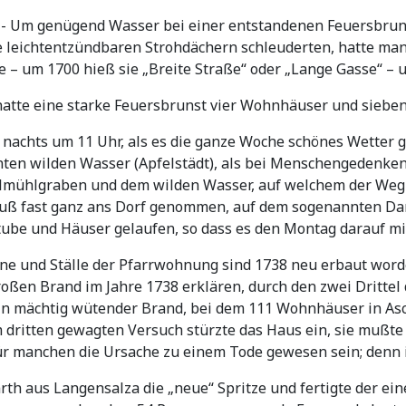
- Um genügend Wasser bei einer entstandenen Feuersbruns
e leichtentzündbaren Strohdächern schleuderten, hatte man 
 – um 1700 hieß sie „Breite Straße“ oder „Lange Gasse“ – u
hatte eine starke Feuersbrunst vier Wohnhäuser und sieben
es nachts um 11 Uhr, als es die ganze Woche schönes Wetter
ten wilden Wasser (Apfelstädt), als bei Menschengedenken 
ühlgraben und dem wilden Wasser, auf welchem der Weg n
 Fluß fast ganz ans Dorf genommen, auf dem sogenannten D
Stube und Häuser gelaufen, so dass es den Montag darauf mi
ne und Ställe der Pfarrwohnung sind 1738 neu erbaut word
roßen Brand im Jahre 1738 erklären, durch den zwei Dritte
ein mächtig wütender Brand, bei dem 111 Wohnhäuser in As
dritten gewagten Versuch stürzte das Haus ein, sie mußte 
ür manchen die Ursache zu einem Tode gewesen sein; denn i
rth aus Langensalza die „neue“ Spritze und fertigte der ein