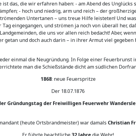
 ist das, die wir erfahren haben: - am Abend des Unglücks 
pfen; - hoch und niedrig, arm und reich – der großherzige
uströmenden Untertanen – uns treue Hilfe leisteten! Und wa
 Tag eingegangen, und strömen ja noch von überall her, daß 
ndgemeinden, die uns vor allen reich bedacht! Aber, wenn w
r getan und doch auch darin – in ihrer Armut viel gegeben
ieder einmal die Neugründung. In Folge einer Feuerbrunst
errichtete man die Schießstände dicht am südlichen Dorfr
1868
: neue Feuerspritze
Der
18.07.1876
der
Gründungstag der Freiwilligen Feuerwehr Wandersl
mandant (heute Ortsbrandmeister) war damals
Christian F
Er führte beachtliche
32 Jahre
die Wehr!