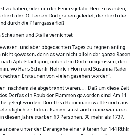
t zu haben, oder um der Feuersgefahr Herr zu werden,
durch den Ort einen Dorfgraben geleitet, der durch die
nd durch die Pfarrgasse floß
 Scheunen und Ställe vernichtet
 gewesen, und aber obgedachten Tages zu regnen anfing,
nicht gewesen, denn es war nicht allein der ganze Rasen
ach Apfelstädt ging, unter dem Dorfe umgerissen, den
amm, wo Hans Schenk, Heinrich Horn und Susanna Räder
t rechten Erstaunen von vielen gesehen worden“.
en, nachdem sie abgebrannt waren, …. Daß um diese Zeit
l des Dorfes ein Raub der Flammen geworden sind. Am 11.
che gelegt wurden. Dorothea Heinemann wollte noch aus
elendiglich ersticken. Kamen sonst auch keine weiteren
n diesen Jahre starben 63 Personen, 38 mehr als 1737.
e andere unter der Darangabe einer älteren für 144 Rthlr.