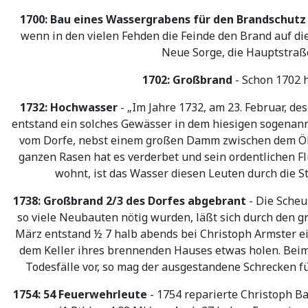
1700: Bau eines Wassergrabens für den Brandschutz
wenn in den vielen Fehden die Feinde den Brand auf di
Neue Sorge, die Hauptstraße
1702: Großbrand
- Schon 1702 
1732: Hochwasser
- „Im Jahre 1732, am 23. Februar, d
entstand ein solches Gewässer in dem hiesigen sogenann
vom Dorfe, nebst einem großen Damm zwischen dem Ölm
ganzen Rasen hat es verderbet und sein ordentlichen
wohnt, ist das Wasser diesen Leuten durch die 
1738: Großbrand 2/3 des Dorfes abgebrant
- Die Scheu
so viele Neubauten nötig wurden, läßt sich durch den g
März entstand ½ 7 halb abends bei Christoph Armster 
dem Keller ihres brennenden Hauses etwas holen. Beim 
Todesfälle vor, so mag der ausgestandene Schrecken f
1754: 54 Feuerwehrleute
- 1754 reparierte Christoph Ba