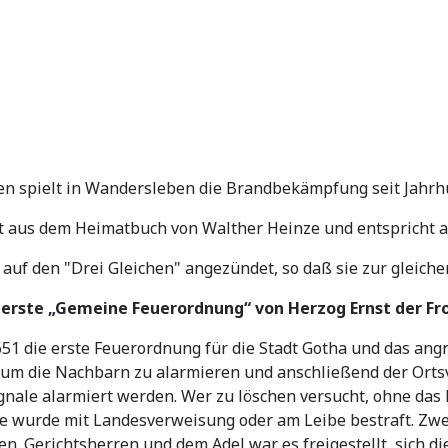
n spielt in Wandersleben die Brandbekämpfung seit Jahrhu
t aus dem Heimatbuch von Walther Heinze und entspricht a
 auf den "Drei Gleichen" angezündet, so daß sie zur gleic
: erste „Gemeine Feuerordnung“ von Herzog Ernst der 
1 die erste Feuerordnung für die Stadt Gotha und das angr
 um die Nachbarn zu alarmieren und anschließend der Ortsvo
nale alarmiert werden. Wer zu löschen versucht, ohne das 
 wurde mit Landesverweisung oder am Leibe bestraft. Zwei
. Gerichtsherren und dem Adel war es freigestellt, sich d