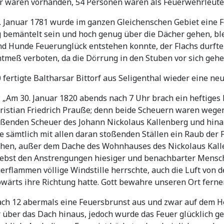
imer waren vorhanden, 54 Personen waren als Feuerwehrleut
. Januar 1781 wurde im ganzen Gleichenschen Gebiet eine 
g bemäntelt sein und hoch genug über die Dächer gehen, bl
nd Hunde Feuerunglück entstehen konnte, der Flachs durfte
htmeß verboten, da die Dörrung in den Stuben vor sich ge
 fertigte Baltharsar Bittorf aus Seligenthal wieder eine neue
: „Am 30. Januar 1820 abends nach 7 Uhr brach ein heftiges
ristian Friedrich Prauße; denn beide Scheuern waren wegen 
toßenden Scheuer des Johann Nickolaus Kallenberg und hina
e sämtlich mit allen daran stoßenden Ställen ein Raub der
ehen, außer dem Dache des Wohnhauses des Nickolaus Kal
Nebst den Anstrengungen hiesiger und benachbarter Mensche
erflammen völlige Windstille herrschte, auch die Luft von
ärts ihre Richtung hatte. Gott bewahre unseren Ort ferner
nach 12 abermals eine Feuersbrunst aus und zwar auf dem
 über das Dach hinaus, jedoch wurde das Feuer glücklich g