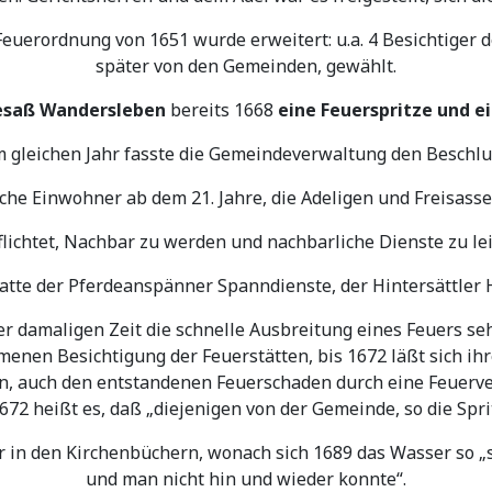
Feuerordnung von 1651 wurde erweitert: u.a. 4 Besichtiger 
später von den Gemeinden, gewählt.
esaß Wandersleben
bereits
1668
eine Feuerspritze und e
m gleichen Jahr fasste die Gemeindeverwaltung den Beschlu
he Einwohner ab dem 21. Jahre, die Adeligen und Freisass
flichtet, Nachbar zu werden und nachbarliche Dienste zu lei
atte der Pferdeanspänner Spanndienste, der Hintersättler 
er damaligen Zeit die schnelle Ausbreitung eines Feuers se
nen Besichtigung der Feuerstätten, bis 1672 läßt sich ih
, auch den entstandenen Feuerschaden durch eine Feuerve
2 heißt es, daß „diejenigen von der Gemeinde, so die Spritz
r in den Kirchenbüchern, wonach sich 1689 das Wasser so „
und man nicht hin und wieder konnte“.