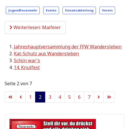
Jugendfeuerwehr
Events
Einsatzabteilung
Verein
Weiterlesen: Maifeier
Jahreshauptversammlung der FFW Wandersleben
Kat-Schutz aus Wandersleben
Schön war's
14. Knutfest
Seite 2 von 7
1
2
3
4
5
6
7